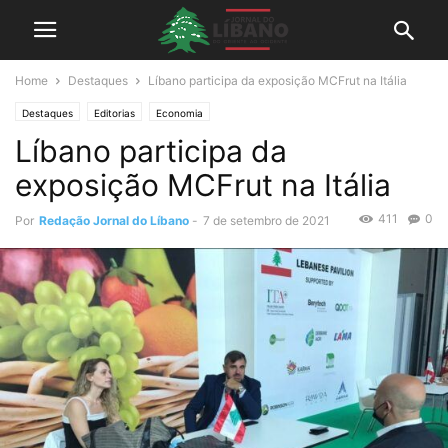
Home
Destaques
Líbano participa da exposição MCFrut na Itália
Destaques
Editorias
Economia
Líbano participa da
exposição MCFrut na Itália
411
0
Por
Redação Jornal do Líbano
-
7 de setembro de 2021