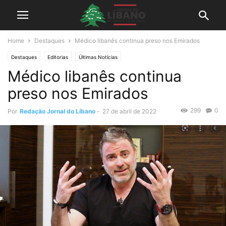
Home
Destaques
Médico libanês continua preso nos Emirados
Destaques
Editorias
Últimas Notícias
Médico libanês continua
preso nos Emirados
299
0
Por
Redação Jornal do Líbano
-
27 de abril de 2022