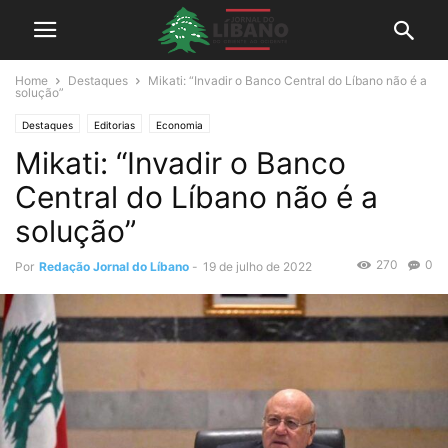
Home
Destaques
Mikati: “Invadir o Banco Central do Líbano não é a
solução”
Destaques
Editorias
Economia
Mikati: “Invadir o Banco
Central do Líbano não é a
solução”
270
0
Por
Redação Jornal do Líbano
-
19 de julho de 2022