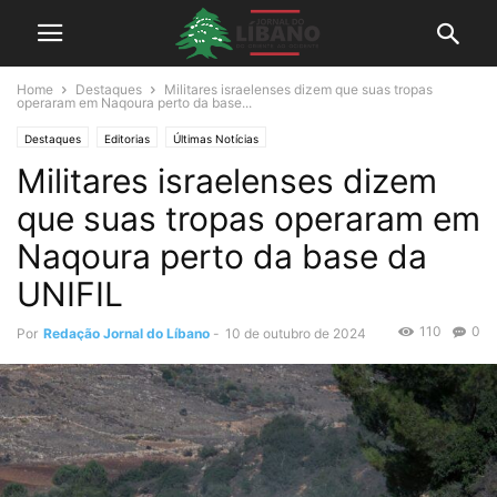
Home
Destaques
Militares israelenses dizem que suas tropas
operaram em Naqoura perto da base...
Destaques
Editorias
Últimas Notícias
Militares israelenses dizem
que suas tropas operaram em
Naqoura perto da base da
UNIFIL
110
0
Por
Redação Jornal do Líbano
-
10 de outubro de 2024