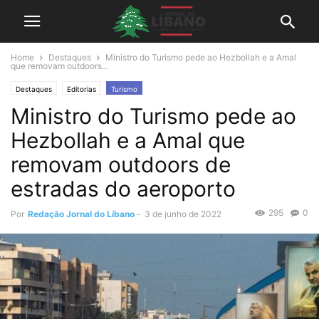
Home
Destaques
Ministro do Turismo pede ao Hezbollah e a Amal
que removam outdoors...
Destaques
Editorias
Turismo
Ministro do Turismo pede ao
Hezbollah e a Amal que
removam outdoors de
estradas do aeroporto
295
0
Por
Redação Jornal do Líbano
-
3 de junho de 2022