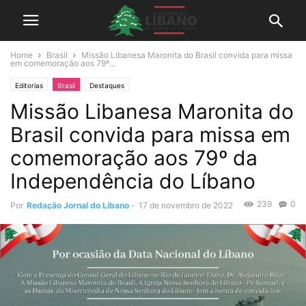
Home
Brasil
Missão Libanesa Maronita do Brasil convida para missa
em comemoração aos 79º...
Editorias
Brasil
Destaques
Missão Libanesa Maronita do
Brasil convida para missa em
comemoração aos 79º da
Independência do Líbano
239
0
Por
Redação Jornal do Líbano
-
17 de novembro de 2022