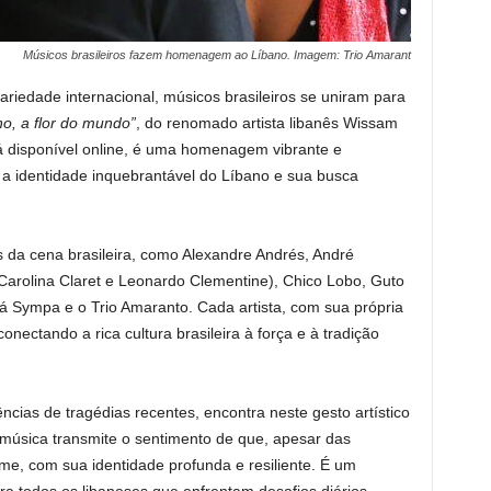
Músicos brasileiros fazem homenagem ao Líbano. Imagem: Trio Amarant
iedade internacional, músicos brasileiros se uniram para
no, a flor do mundo”
, do renomado artista libanês Wissam
tá disponível online, é uma homenagem vibrante e
 a identidade inquebrantável do Líbano e sua busca
da cena brasileira, como Alexandre Andrés, André
arolina Claret e Leonardo Clementine), Chico Lobo, Guto
á Sympa e o Trio Amaranto. Cada artista, com sua própria
onectando a rica cultura brasileira à força e à tradição
cias de tragédias recentes, encontra neste gesto artístico
úsica transmite o sentimento de que, apesar das
me, com sua identidade profunda e resiliente. É um