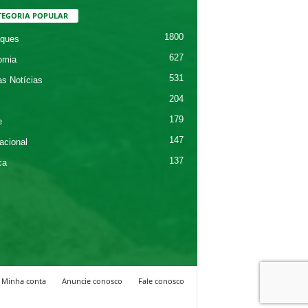
TEGORIA POPULAR
1800
ques
627
omia
531
as Notícias
204
179
e
147
acional
137
ca
Minha conta
Anuncie conosco
Fale conosco