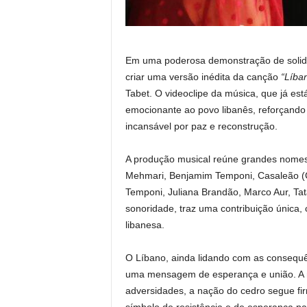
Em uma poderosa demonstração de solidar
criar uma versão inédita da canção
“Líba
Tabet. O videoclipe da música, que já es
emocionante ao povo libanês, reforçando
incansável por paz e reconstrução.
A produção musical reúne grandes nomes 
Mehmari, Benjamim Temponi, Casaleão (C
Temponi, Juliana Brandão, Marco Aur, Tat
sonoridade, traz uma contribuição única, c
libanesa.
O Líbano, ainda lidando com as consequên
uma mensagem de esperança e união. A m
adversidades, a nação do cedro segue fir