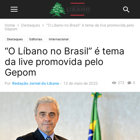
Home
Destaques
“O Líbano no Brasil” é tema da live promovida pelo
Gepom
Destaques
Editorias
Internacional
“O Líbano no Brasil” é tema
da live promovida pelo
Gepom
272
0
Por
Redação Jornal do Líbano
-
13 de maio de 2022