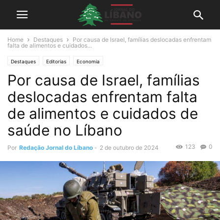
Home
Destaques
Por causa de Israel, famílias deslocadas enfrentam
falta de alimentos e cuidados...
Destaques
Editorias
Economia
Por causa de Israel, famílias
deslocadas enfrentam falta
de alimentos e cuidados de
saúde no Líbano
123
0
Por
Redação Jornal do Líbano
-
2 de outubro de 2024