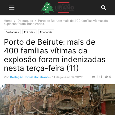
Home
Destaques
Porto de Beirute: mais de 400 famílias vítimas da
explosão foram indenizadas...
Destaques
Editorias
Economia
Porto de Beirute: mais de
400 famílias vítimas da
explosão foram indenizadas
nesta terça-feira (11)
441
0
Por
Redação Jornal do Líbano
-
11 de janeiro de 2022