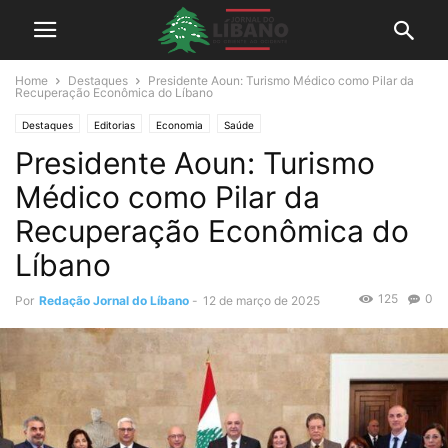
Home
Destaques
Presidente Aoun: Turismo Médico como Pilar da
Recuperação Econômica do Líbano
Destaques
Editorias
Economia
Saúde
Presidente Aoun: Turismo
Médico como Pilar da
Recuperação Econômica do
Líbano
125
0
Por
Redação Jornal do Líbano
-
12 de março de 2025