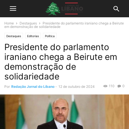
Home
Destaques
Presidente do parlamento iraniano chega a Beirute
em demonstração de solidariedade
Destaques
Editorias
Política
Presidente do parlamento
iraniano chega a Beirute em
demonstração de
solidariedade
110
0
Por
Redação Jornal do Líbano
-
12 de outubro de 2024