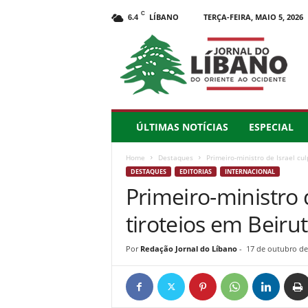
C
LÍBANO
TERÇA-FEIRA, MAIO 5, 2026
6.4
J
o
r
n
a
l
d
ÚLTIMAS NOTÍCIAS
ESPECIAL
o
L
Home
Destaques
Primeiro-ministro de Israel cul
í
DESTAQUES
EDITORIAS
INTERNACIONAL
b
Primeiro-ministro d
a
n
tiroteios em Beiru
o
–
d
Por
Redação Jornal do Líbano
-
17 de outubro de
o
O
r
i