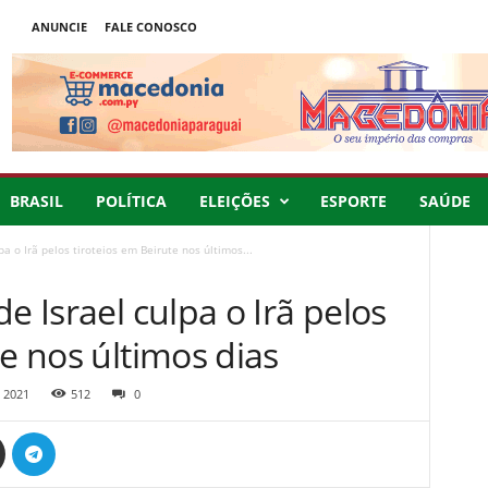
ANUNCIE
FALE CONOSCO
BRASIL
POLÍTICA
ELEIÇÕES
ESPORTE
SAÚDE
pa o Irã pelos tiroteios em Beirute nos últimos...
e Israel culpa o Irã pelos
te nos últimos dias
 2021
512
0