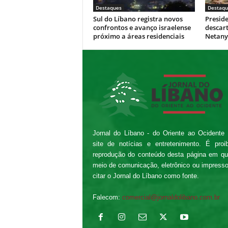
Destaques
Destaqu
Sul do Líbano registra novos
Presid
confrontos e avanço israelense
descar
próximo a áreas residenciais
Netan
Jornal do Líbano - do Oriente ao Ocidente
site de notícias e entretenimento. É proi
reprodução do conteúdo desta página em qu
meio de comunicação, eletrônico ou impress
citar o Jornal do Líbano como fonte.
Falecom:
comercial@jornaldolibano.com.br