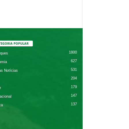
TEGORIA POPULAR
1800
ques
627
omia
531
as Notícias
204
179
e
147
acional
137
ca