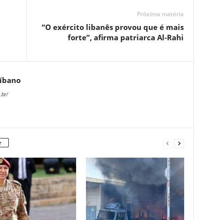
Próxima matéria
“O exército libanês provou que é mais
forte”, afirma patriarca Al-Rahi
Líbano
.br/
r