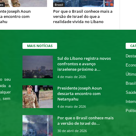
es
Brasil
ente Joseph Aoun
Por que o Brasil conhece mais a
ta encontro com
versão de Israel do que a
yahu
realidade vivida no Líbano
MAIS NOTÍCIAS
CA
Desta
Sul do Líbano registra novos
confrontos e avanço
Econ
israelense próximo a...
Últim
4 de maio de 2026
 o seu
Brasil
bida a
Presidente Joseph Aoun
alquer
Saúd
descarta encontro com
Netanyahu
o, sem
Intern
4 de maio de 2026
Políti
Por que o Brasil conhece mais
a versão de Israel do...
30 de abril de 2026