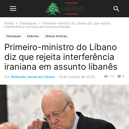
Home
Destaques
Primeiro-ministro do Líbano diz que rejeita
interferência iraniana em assunto libanês
Destaques
Editorias
Últimas Notícias
Primeiro-ministro do Líbano
diz que rejeita interferência
iraniana em assunto libanês
111
0
Por
Redação Jornal do Líbano
-
18 de outubro de 2024