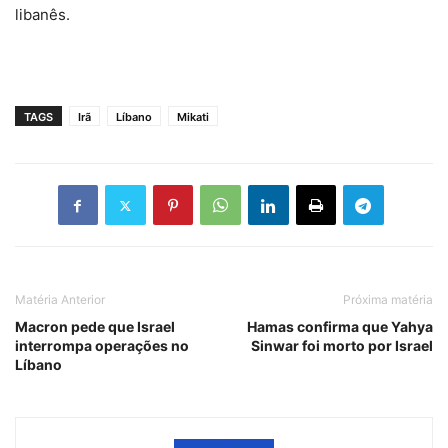
libanês.
TAGS
Irã
Líbano
Mikati
Matéria Anterior
Próxima matéria
Macron pede que Israel
Hamas confirma que Yahya
interrompa operações no
Sinwar foi morto por Israel
Líbano