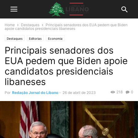
Home
Destaques
Principais senadores dos EUA pedem que Biden
apoie candidatos presidenciais libaneses
Destaques
Editorias
Economia
Principais senadores dos
EUA pedem que Biden apoie
candidatos presidenciais
libaneses
218
0
Por
Redação Jornal do Líbano
-
26 de abril de 2023