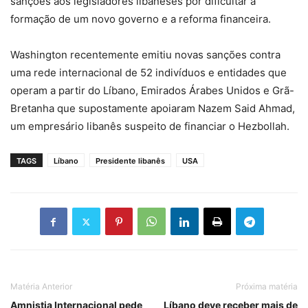
sanções aos legisladores libaneses por dificultar a
formação de um novo governo e a reforma financeira.
Washington recentemente emitiu novas sanções contra
uma rede internacional de 52 indivíduos e entidades que
operam a partir do Líbano, Emirados Árabes Unidos e Grã-
Bretanha que supostamente apoiaram Nazem Said Ahmad,
um empresário libanês suspeito de financiar o Hezbollah.
TAGS
Líbano
Presidente libanês
USA
Matéria Anterior
Próxima matéria
Amnistia Internacional pede
Líbano deve receber mais de