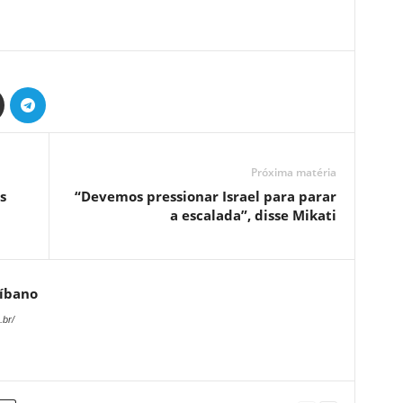
Próxima matéria
s
“Devemos pressionar Israel para parar
a escalada”, disse Mikati
Líbano
.br/