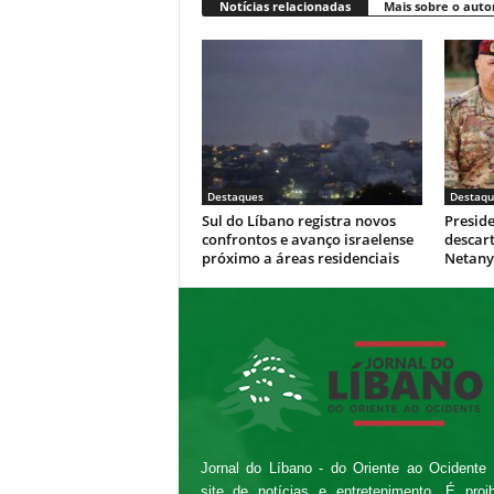
Notícias relacionadas
Mais sobre o auto
Destaques
Destaqu
Sul do Líbano registra novos
Presid
confrontos e avanço israelense
descar
próximo a áreas residenciais
Netan
Jornal do Líbano - do Oriente ao Ocidente
site de notícias e entretenimento. É proi