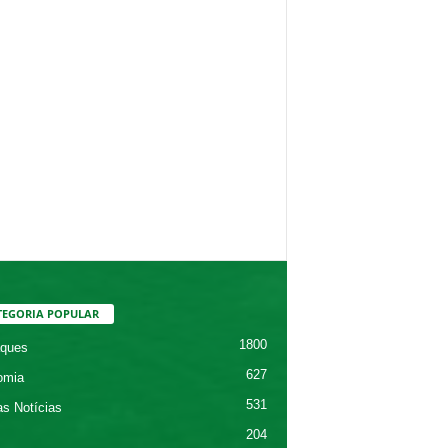
TEGORIA POPULAR
1800
ques
627
omia
531
as Notícias
204