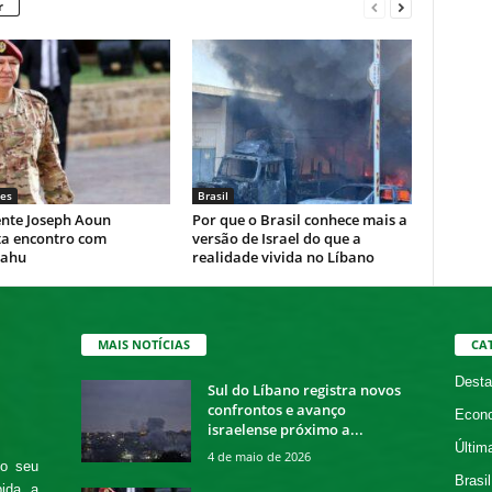
r
es
Brasil
ente Joseph Aoun
Por que o Brasil conhece mais a
ta encontro com
versão de Israel do que a
yahu
realidade vivida no Líbano
MAIS NOTÍCIAS
CA
Desta
Sul do Líbano registra novos
confrontos e avanço
Econ
israelense próximo a...
Últim
4 de maio de 2026
 o seu
Brasil
bida a