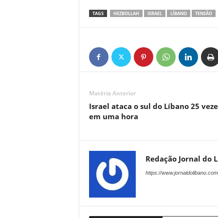
TAGS
HEZBOLLAH
ISRAEL
LÍBANO
TENSÃO
Matéria Anterior
Israel ataca o sul do Líbano 25 veze
em uma hora
Redação Jornal do 
https://www.jornaldolibano.com