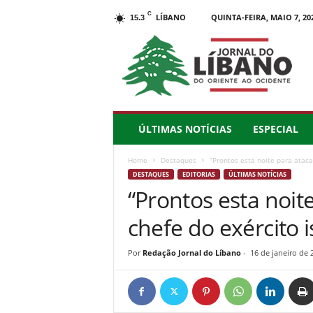
C
LÍBANO
QUINTA-FEIRA, MAIO 7, 20
15.3
J
o
r
n
a
l
d
ÚLTIMAS NOTÍCIAS
ESPECIAL
o
L
Home
Destaques
“Prontos esta noite para atacar
í
DESTAQUES
EDITORIAS
ÚLTIMAS NOTÍCIAS
b
“Prontos esta noite
a
n
chefe do exército 
o
–
d
Por
Redação Jornal do Líbano
-
16 de janeiro de 
o
O
r
i