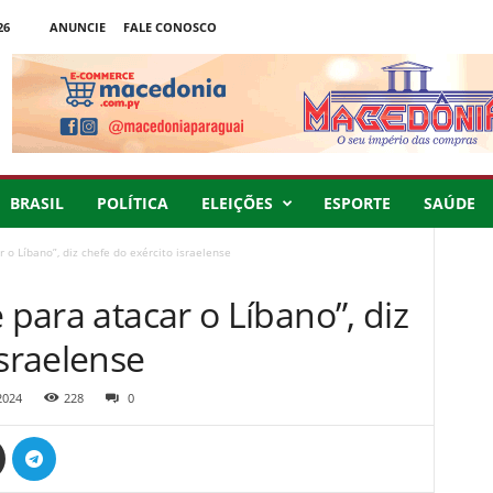
26
ANUNCIE
FALE CONOSCO
BRASIL
POLÍTICA
ELEIÇÕES
ESPORTE
SAÚDE
 o Líbano”, diz chefe do exército israelense
 para atacar o Líbano”, diz
israelense
2024
228
0