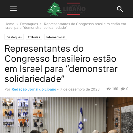
Home
Destaques
Representantes do Congresso brasileiro estão em
Israel para “demonstrar solidariedade”
Destaques
Editorias
Internacional
Representantes do
Congresso brasileiro estão
em Israel para “demonstrar
solidariedade”
169
0
Por
Redação Jornal do Líbano
-
7 de dezembro de 2023