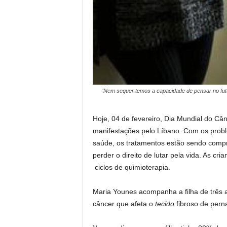
"Nem sequer temos a capacidade de pensar no fut
Hoje, 04 de fevereiro, Dia Mundial do Câ
manifestações pelo Líbano. Com os probl
saúde, os tratamentos estão sendo comp
perder o direito de lutar pela vida. As c
ciclos de quimioterapia.
Maria Younes acompanha a filha de três a
câncer que afeta o
tecido
fibroso de perna