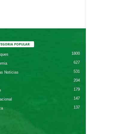
TEGORIA POPULAR
1800
ques
627
omia
531
as Notícias
204
179
e
147
acional
137
ca