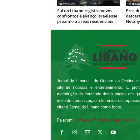
Destaques
Destaqu
Sul do Líbano registra novos
Presid
confrontos e avanço israelense
descar
próximo a áreas residenciais
Netan
Jornal do Líbano - do Oriente ao Ocidente
site de notícias e entretenimento. É proi
reprodução do conteúdo desta página em qu
meio de comunicação, eletrônico ou impress
citar o Jornal do Líbano como fonte.
Falecom:
comercial@jornaldolibano.com.br