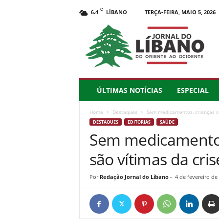
C
LÍBANO
TERÇA-FEIRA, MAIO 5, 2026
6.4
J
o
r
n
a
l
d
ÚLTIMAS NOTÍCIAS
ESPECIAL
o
L
Home
Destaques
Sem medicamentos, crianças c
í
DESTAQUES
EDITORIAS
SAÚDE
b
Sem medicamentos
a
n
são vítimas da cr
o
–
d
Por
Redação Jornal do Líbano
-
4 de fevereiro de
o
O
r
i