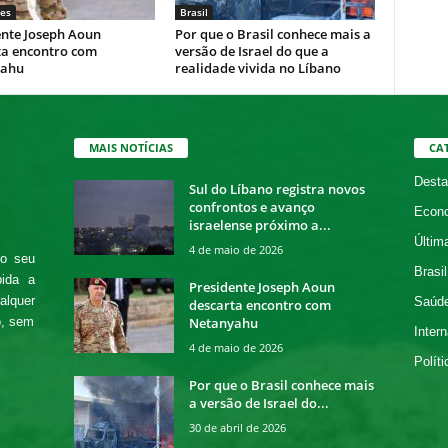
es
Brasil
ente Joseph Aoun
Por que o Brasil conhece mais a
ta encontro com
versão de Israel do que a
yahu
realidade vivida no Líbano
MAIS NOTÍCIAS
CA
Desta
Sul do Líbano registra novos
confrontos e avanço
Econ
israelense próximo a...
Últim
4 de maio de 2026
 o seu
Brasil
bida a
Presidente Joseph Aoun
alquer
Saúd
descarta encontro com
Netanyahu
o, sem
Intern
4 de maio de 2026
Políti
Por que o Brasil conhece mais
a versão de Israel do...
30 de abril de 2026