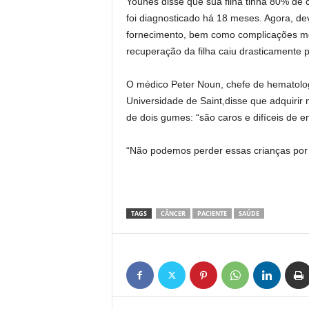
Younes disse que sua filha tinha 80% de
foi diagnosticado há 18 meses. Agora, dev
fornecimento, bem como complicações méd
recuperação da filha caiu drasticamente
O médico Peter Noun, chefe de hematolog
Universidade de Saint,disse que adquirir
de dois gumes: “são caros e difíceis de en
“Não podemos perder essas crianças por 
TAGS
CÂNCER
PACIENTE
SAÚDE