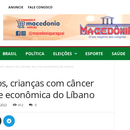
ANUNCIE
FALE CONOSCO
BRASIL
POLÍTICA
ELEIÇÕES
ESPORTE
SAÚDE
om câncer são vítimas da crise econômica do Líbano
, crianças com câncer
ise econômica do Líbano
 2022
412
0