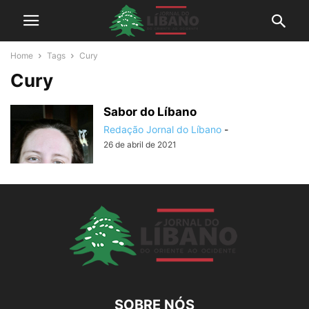
Home
Tags
Cury
Cury
Sabor do Líbano
Redação Jornal do Líbano
-
26 de abril de 2021
SOBRE NÓS