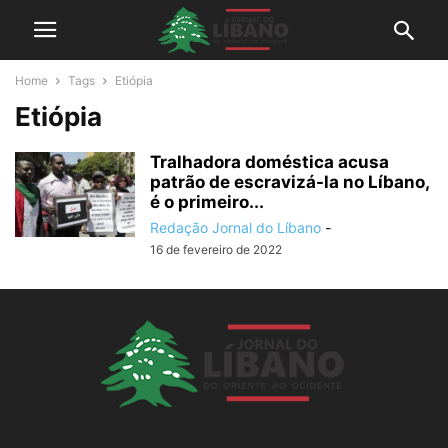
Home
Tags
Etiópia
Etiópia
Tralhadora doméstica acusa
patrão de escravizá-la no Líbano,
é o primeiro...
Redação Jornal do Líbano
-
16 de fevereiro de 2022