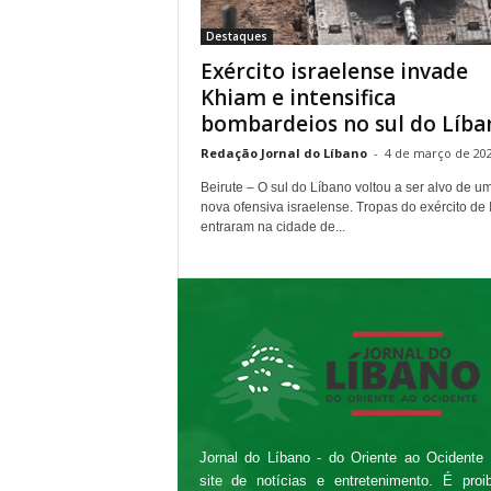
e
Destaques
n
Exército israelense invade
t
e
Khiam e intensifica
a
bombardeios no sul do Líba
o
Redação Jornal do Líbano
-
4 de março de 20
O
c
Beirute – O sul do Líbano voltou a ser alvo de u
i
nova ofensiva israelense. Tropas do exército de 
d
entraram na cidade de...
e
n
t
e
Jornal do Líbano - do Oriente ao Ocidente
site de notícias e entretenimento. É proi