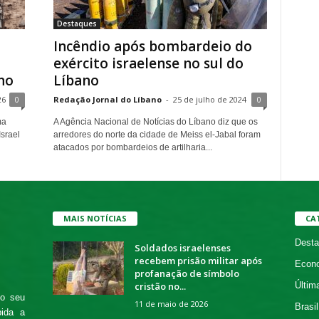
Destaques
Incêndio após bombardeio do
exército israelense no sul do
no
Líbano
26
0
Redação Jornal do Líbano
-
25 de julho de 2024
0
ma
A Agência Nacional de Notícias do Líbano diz que os
Israel
arredores do norte da cidade de Meiss el-Jabal foram
atacados por bombardeios de artilharia...
MAIS NOTÍCIAS
CA
Desta
Soldados israelenses
recebem prisão militar após
Econ
profanação de símbolo
cristão no...
Últim
 o seu
11 de maio de 2026
Brasil
bida a