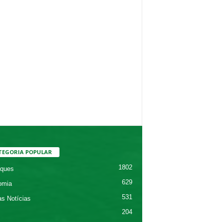
TEGORIA POPULAR
1802
ques
629
omia
531
as Notícias
204