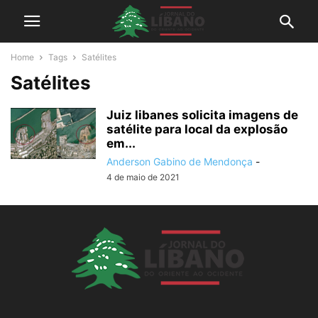
Home
Tags
Satélites
Satélites
Juiz libanes solicita imagens de
satélite para local da explosão
em...
Anderson Gabino de Mendonça
-
4 de maio de 2021