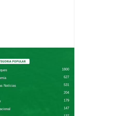
TEGORIA POPULAR
1800
ques
627
omia
531
as Notícias
204
179
e
147
acional
137