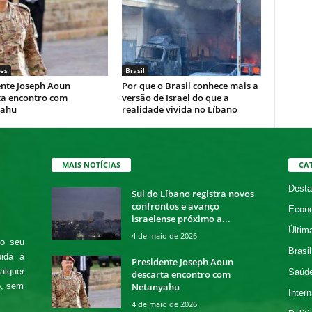
es
Brasil
ente Joseph Aoun
Por que o Brasil conhece mais a
ta encontro com
versão de Israel do que a
yahu
realidade vivida no Líbano
MAIS NOTÍCIAS
CA
Desta
Sul do Líbano registra novos
confrontos e avanço
Econ
israelense próximo a...
Últim
4 de maio de 2026
 o seu
Brasil
bida a
Presidente Joseph Aoun
alquer
Saúd
descarta encontro com
Netanyahu
o, sem
Intern
4 de maio de 2026