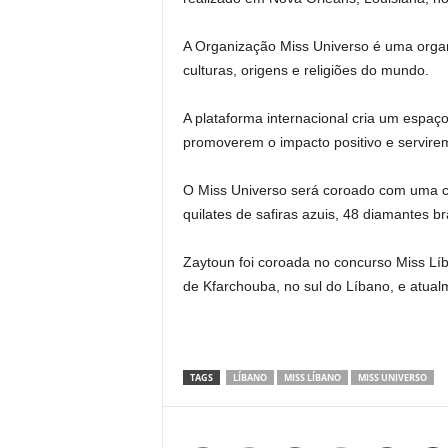
A Organização Miss Universo é uma organi
culturas, origens e religiões do mundo.
A plataforma internacional cria um espaç
promoverem o impacto positivo e servire
O Miss Universo será coroado com uma co
quilates de safiras azuis, 48 diamantes 
Zaytoun foi coroada no concurso Miss Lí
de Kfarchouba, no sul do Líbano, e atua
TAGS
LÍBANO
MISS LÍBANO
MISS UNIVERSO