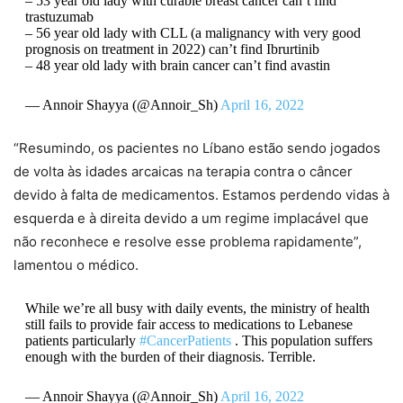
– 53 year old lady with curable breast cancer can’t find
trastuzumab
– 56 year old lady with CLL (a malignancy with very good
prognosis on treatment in 2022) can’t find Ibrurtinib
– 48 year old lady with brain cancer can’t find avastin
— Annoir Shayya (@Annoir_Sh)
April 16, 2022
“Resumindo, os pacientes no Líbano estão sendo jogados
de volta às idades arcaicas na terapia contra o câncer
devido à falta de medicamentos. Estamos perdendo vidas à
esquerda e à direita devido a um regime implacável que
não reconhece e resolve esse problema rapidamente”,
lamentou o médico.
While we’re all busy with daily events, the ministry of health
still fails to provide fair access to medications to Lebanese
patients particularly
#CancerPatients
. This population suffers
enough with the burden of their diagnosis. Terrible.
— Annoir Shayya (@Annoir_Sh)
April 16, 2022