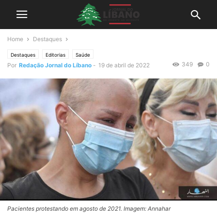
Home
Destaques
Destaques
Editorias
Saúde
349
0
Por
Redação Jornal do Líbano
-
19 de abril de 2022
Pacientes protestando em agosto de 2021. Imagem: Annahar