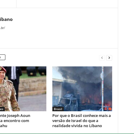
Líbano
.br/
r
es
Brasil
ente Joseph Aoun
Por que o Brasil conhece mais a
ta encontro com
versão de Israel do que a
yahu
realidade vivida no Líbano