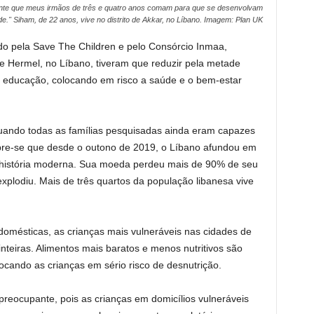
nte que meus irmãos de três e quatro anos comam para que se desenvolvam
e." Siham, de 22 anos, vive no distrito de Akkar, no Líbano. Imagem: Plan UK
do pela Save The Children e pelo Consórcio Inmaa,
e Hermel, no Líbano, tiveram que reduzir pela metade
 educação, colocando em risco a saúde e o bem-estar
uando todas as famílias pesquisadas ainda eram capazes
mbre-se que desde o outono de 2019, o Líbano afundou em
a história moderna. Sua moeda perdeu mais de 90% de seu
explodiu. Mais de três quartos da população libanesa vive
omésticas, as crianças mais vulneráveis nas cidades de
nteiras. Alimentos mais baratos e menos nutritivos são
ocando as crianças em sério risco de desnutrição.
preocupante, pois as crianças em domicílios vulneráveis