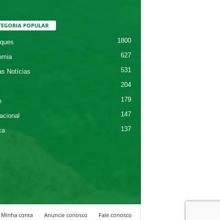
TEGORIA POPULAR
1800
ques
627
omia
531
as Notícias
204
179
e
147
acional
137
ca
Minha conta
Anuncie conosco
Fale conosco