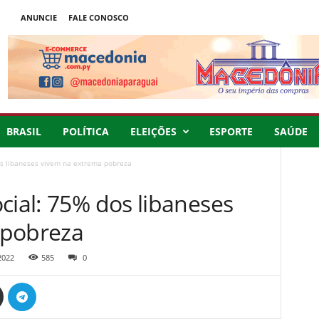
ANUNCIE
FALE CONOSCO
BRASIL
POLÍTICA
ELEIÇÕES
ESPORTE
SAÚDE
os libaneses vivem na extrema pobreza
cial: 75% dos libaneses
 pobreza
2022
585
0