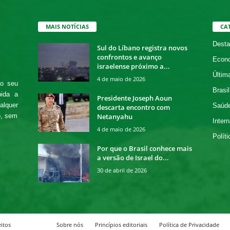
MAIS NOTÍCIAS
CA
Desta
Sul do Líbano registra novos
confrontos e avanço
Econ
israelense próximo a...
Últim
4 de maio de 2026
 o seu
Brasil
bida a
Presidente Joseph Aoun
alquer
Saúd
descarta encontro com
Netanyahu
o, sem
Intern
4 de maio de 2026
Políti
Por que o Brasil conhece mais
a versão de Israel do...
30 de abril de 2026
itos
Sobre nós
Princípios editoriais
Política de Privacidade