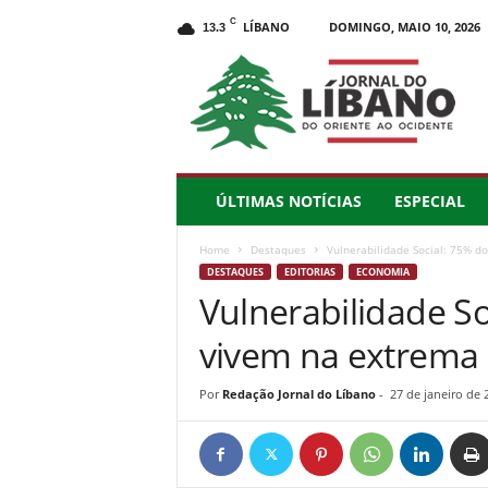
C
LÍBANO
DOMINGO, MAIO 10, 2026
13.3
J
o
r
n
a
l
d
ÚLTIMAS NOTÍCIAS
ESPECIAL
o
L
Home
Destaques
Vulnerabilidade Social: 75% d
í
DESTAQUES
EDITORIAS
ECONOMIA
b
Vulnerabilidade So
a
n
vivem na extrema
o
–
d
Por
Redação Jornal do Líbano
-
27 de janeiro de 
o
O
r
i