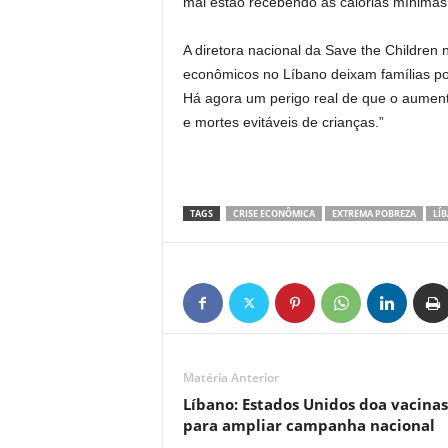
mal estão recebendo as calorias mínimas 
A diretora nacional da Save the Children 
econômicos no Líbano deixam famílias pob
Há agora um perigo real de que o aument
e mortes evitáveis de crianças.”
TAGS
CRISE ECONÔMICA
EXTREMA POBREZA
LÍ
Matéria Anterior
Líbano: Estados Unidos doa vacinas
para ampliar campanha nacional