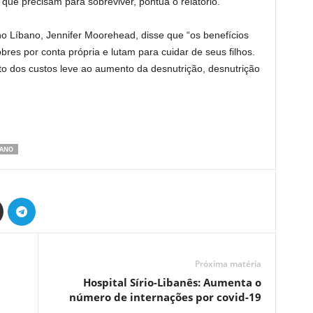
que precisam para sobreviver, pontua o relatório.
no Líbano, Jennifer Moorehead, disse que “os benefícios
res por conta própria e lutam para cuidar de seus filhos.
o dos custos leve ao aumento da desnutrição, desnutrição
BANO
Próxima matéria
Hospital Sírio-Libanês: Aumenta o
número de internações por covid-19