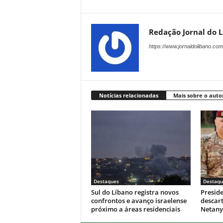
Redação Jornal do 
https://www.jornaldolibano.com
Notícias relacionadas
Mais sobre o auto
Destaques
Destaqu
Sul do Líbano registra novos
Presid
confrontos e avanço israelense
descar
próximo a áreas residenciais
Netan