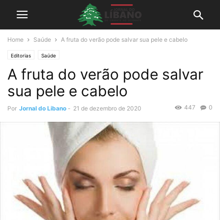
Home
Saúde
A fruta do verão pode salvar sua pele e cabelo
Editorias
Saúde
A fruta do verão pode salvar
sua pele e cabelo
447
0
Por
Jornal do Libano
-
21 de dezembro de 2020