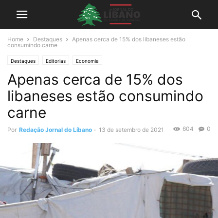
Home
Destaques
Apenas cerca de 15% dos libaneses estão
consumindo carne
Destaques
Editorias
Economia
Apenas cerca de 15% dos
libaneses estão consumindo
carne
604
0
Por
Redação Jornal do Líbano
-
13 de setembro de 2021