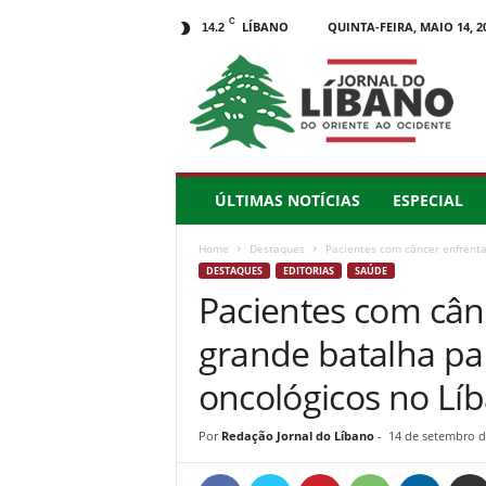
C
LÍBANO
QUINTA-FEIRA, MAIO 14, 2
14.2
J
o
r
n
a
l
d
ÚLTIMAS NOTÍCIAS
ESPECIAL
o
L
Home
Destaques
Pacientes com câncer enfrenta
í
DESTAQUES
EDITORIAS
SAÚDE
b
Pacientes com câ
a
n
grande batalha pa
o
–
oncológicos no Lí
d
o
Por
Redação Jornal do Líbano
-
14 de setembro d
O
r
i