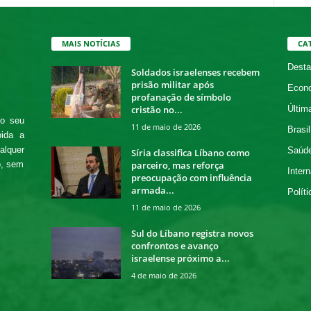
MAIS NOTÍCIAS
CA
Desta
Soldados israelenses recebem
prisão militar após
Econ
profanação de símbolo
cristão no...
Últim
 o seu
11 de maio de 2026
Brasil
bida a
alquer
Saúd
Síria classifica Líbano como
parceiro, mas reforça
o, sem
Intern
preocupação com influência
armada...
Políti
11 de maio de 2026
Sul do Líbano registra novos
confrontos e avanço
israelense próximo a...
4 de maio de 2026