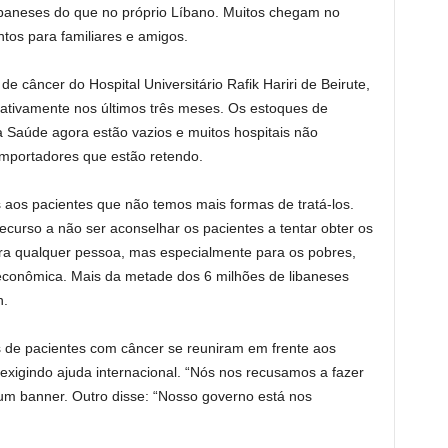
ibaneses do que no próprio Líbano. Muitos chegam no
os para familiares e amigos.
 câncer do Hospital Universitário Rafik Hariri de Beirute,
icativamente nos últimos três meses. Os estoques de
 Saúde agora estão vazios e muitos hospitais não
mportadores que estão retendo.
os pacientes que não temos mais formas de tratá-los.
curso a não ser aconselhar os pacientes a tentar obter os
para qualquer pessoa, mas especialmente para os pobres,
 econômica. Mais da metade dos 6 milhões de libaneses
h.
s de pacientes com câncer se reuniram em frente aos
 exigindo ajuda internacional. “Nós nos recusamos a fazer
um banner. Outro disse: “Nosso governo está nos