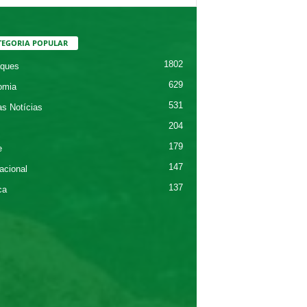
TEGORIA POPULAR
1802
ques
629
omia
531
as Notícias
204
179
e
147
acional
137
ca