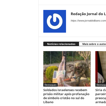
Redação Jornal do 
https://www.jornaldolibano.com
Notícias relacionadas
Mais sobre o auto
Destaques
Destaqu
Soldados israelenses recebem
Síria c
prisão militar após profanação
parceir
de símbolo cristão no sul do
preocu
Líbano
armada