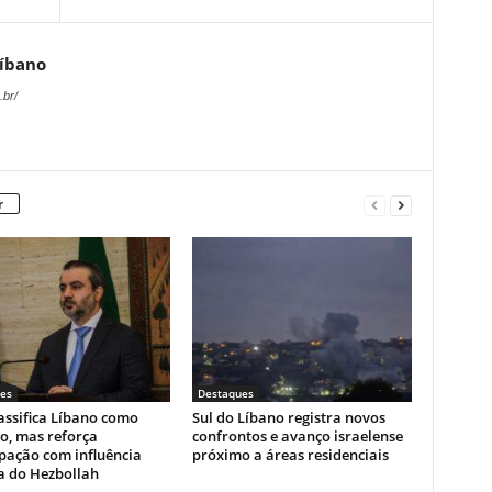
Líbano
.br/
r
es
Destaques
lassifica Líbano como
Sul do Líbano registra novos
o, mas reforça
confrontos e avanço israelense
pação com influência
próximo a áreas residenciais
 do Hezbollah