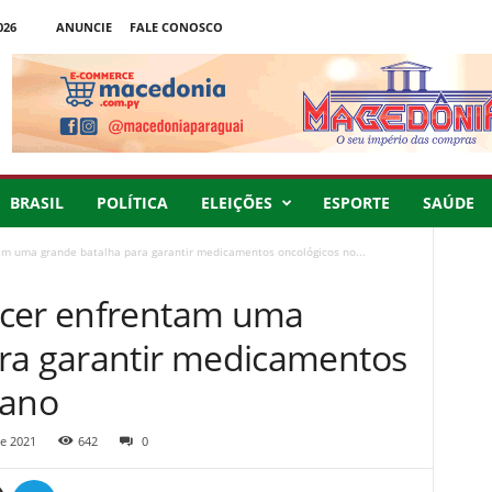
026
ANUNCIE
FALE CONOSCO
BRASIL
POLÍTICA
ELEIÇÕES
ESPORTE
SAÚDE
m uma grande batalha para garantir medicamentos oncológicos no...
ncer enfrentam uma
ra garantir medicamentos
bano
e 2021
642
0