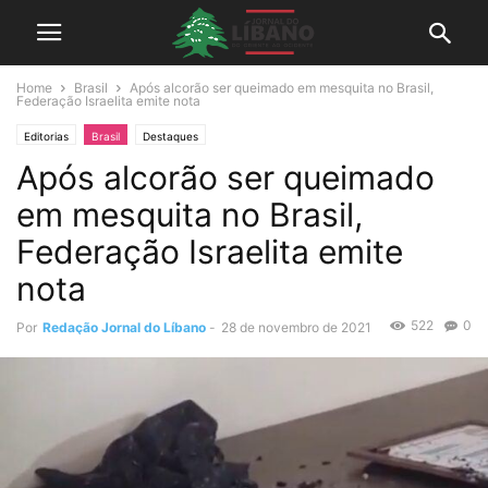
Home
Brasil
Após alcorão ser queimado em mesquita no Brasil,
Federação Israelita emite nota
Editorias
Brasil
Destaques
Após alcorão ser queimado
em mesquita no Brasil,
Federação Israelita emite
nota
522
0
Por
Redação Jornal do Líbano
-
28 de novembro de 2021