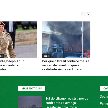
r
es
Brasil
ente Joseph Aoun
Por que o Brasil conhece mais a
ta encontro com
versão de Israel do que a
yahu
realidade vivida no Líbano
MAIS NOTÍCIAS
CA
Desta
Sul do Líbano registra novos
confrontos e avanço
Econ
israelense próximo a...