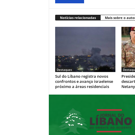
Notícias relacionadas
Mais sobre o auto
Destaques
Destaqu
Sul do Líbano registra novos
Presid
confrontos e avanço israelense
descar
próximo a áreas residenciais
Netan