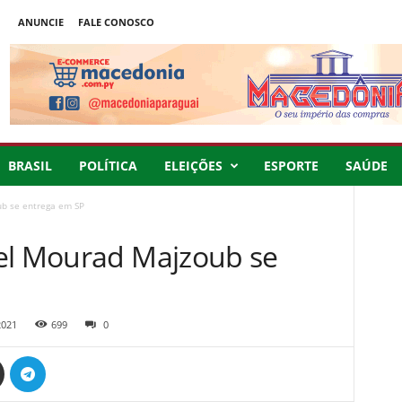
ANUNCIE
FALE CONOSCO
BRASIL
POLÍTICA
ELEIÇÕES
ESPORTE
SAÚDE
b se entrega em SP
el Mourad Majzoub se
2021
699
0