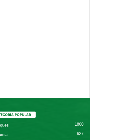
TEGORIA POPULAR
1800
ques
627
omia