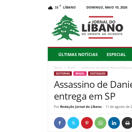
C
LÍBANO
DOMINGO, MAIO 10, 2026
15
J
o
r
n
a
l
d
ÚLTIMAS NOTÍCIAS
ESPECIAL
o
L
Home
Brasil
Assassino de Daniel Mourad Majzou
í
EDITORIAS
BRASIL
DESTAQUES
b
Assassino de Dani
a
n
entrega em SP
o
–
d
Por
Redação Jornal do Líbano
-
11 de agosto de 
o
O
r
i