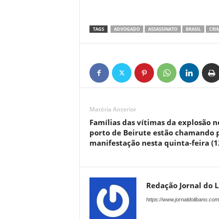
TAGS
ADVOGADO
ASSASSINATO
BRASIL
CRI
Matéria Anterior
Famílias das vítimas da explosão n
porto de Beirute estão chamando 
manifestação nesta quinta-feira (1
Redação Jornal do 
https://www.jornaldolibano.com