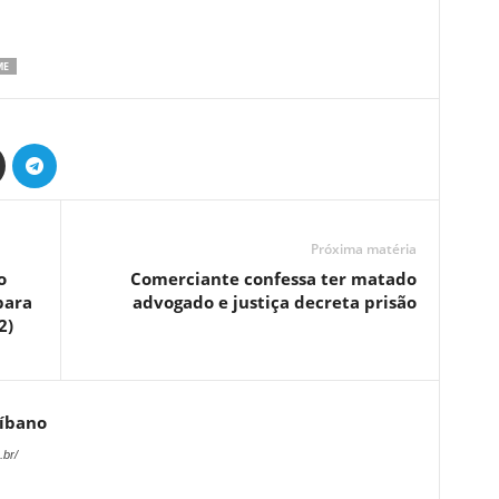
ME
Próxima matéria
o
Comerciante confessa ter matado
para
advogado e justiça decreta prisão
2)
Líbano
.br/