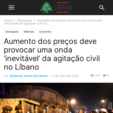
Home
Destaques
Aumento dos preços deve provocar uma onda
‘inevitável’ da agitação civil no...
Destaques
Editorias
Economia
Aumento dos preços deve
provocar uma onda
‘inevitável’ da agitação civil
no Líbano
257
0
Por
Redação Jornal do Líbano
-
11 de maio de 2022