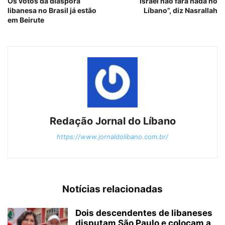
Os votos da diáspora
“Israel não fará nada no
libanesa no Brasil já estão
Líbano”, diz Nasrallah
em Beirute
Redação Jornal do Líbano
https://www.jornaldolibano.com.br/
Notícias relacionadas
Dois descendentes de libaneses
disputam São Paulo e colocam a