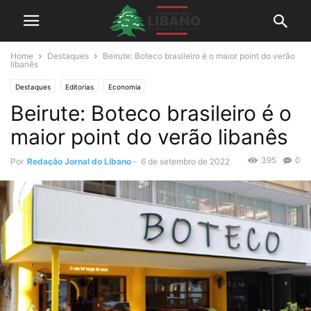
Home
Destaques
Beirute: Boteco brasileiro é o maior point do verão
libanês
Destaques
Editorias
Economia
Beirute: Boteco brasileiro é o
maior point do verão libanês
395
0
Por
Redação Jornal do Líbano
-
6 de setembro de 2022