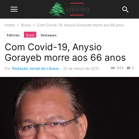
Home
Brasil
Com Covid-19, Anysio Gorayeb morre aos 66 anos
Editorias
Brasil
Destaques
Com Covid-19, Anysio
Gorayeb morre aos 66 anos
648
0
Por
Redação Jornal do Líbano
-
22 de março de 2021