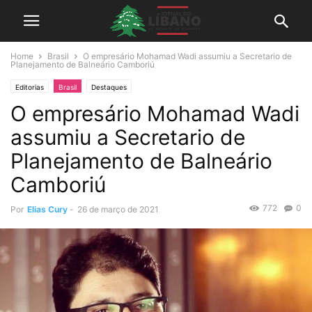
Home
Brasil
O empresário Mohamad Wadi assumiu a Secretario de
Planejamento de Balneário Camboriú
Editorias
Brasil
Destaques
O empresário Mohamad Wadi
assumiu a Secretario de
Planejamento de Balneário
Camboriú
772
0
Por
Elias Cury
-
26 de março de 2021