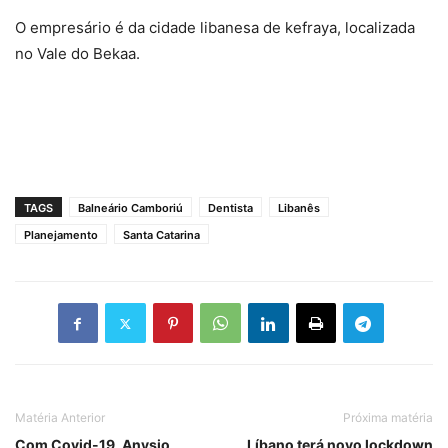
O empresário é da cidade libanesa de kefraya, localizada
no Vale do Bekaa.
TAGS
Balneário Camboriú
Dentista
Libanês
Planejamento
Santa Catarina
Matéria Anterior
Próxima matéria
Com Covid-19, Anysio
Líbano terá novo lockdown