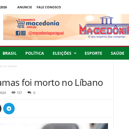
2026
ANUNCIE
FALE CONOSCO
BRASIL
POLÍTICA
ELEIÇÕES
ESPORTE
SAÚDE
to no Líbano
mas foi morto no Líbano
2024
157
0