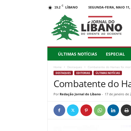
C
LÍBANO
SEGUNDA-FEIRA, MAIO 11, 
19.2
J
o
r
n
a
l
d
ÚLTIMAS NOTÍCIAS
ESPECIAL
o
L
Home
Destaques
Combatente do Hamas foi mor
í
DESTAQUES
EDITORIAS
ÚLTIMAS NOTÍCIAS
b
Combatente do Ha
a
n
o
Por
Redação Jornal do Líbano
-
17 de janeiro de 
–
d
o
O
r
i