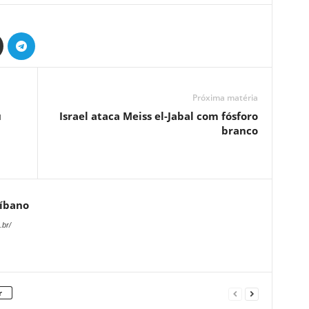
Próxima matéria
u
Israel ataca Meiss el-Jabal com fósforo
branco
Líbano
.br/
r