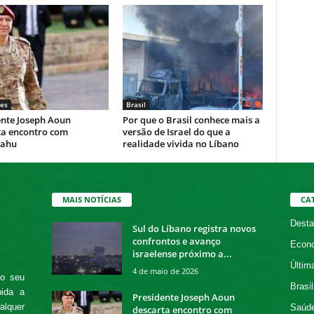
es
Brasil
ente Joseph Aoun
Por que o Brasil conhece mais a
ta encontro com
versão de Israel do que a
yahu
realidade vivida no Líbano
MAIS NOTÍCIAS
CA
Desta
Sul do Líbano registra novos
confrontos e avanço
Econ
israelense próximo a...
Últim
4 de maio de 2026
 o seu
Brasil
bida a
Presidente Joseph Aoun
alquer
Saúd
descarta encontro com