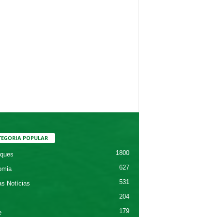
TEGORIA POPULAR
1800
ques
627
omia
531
as Notícias
204
179
e