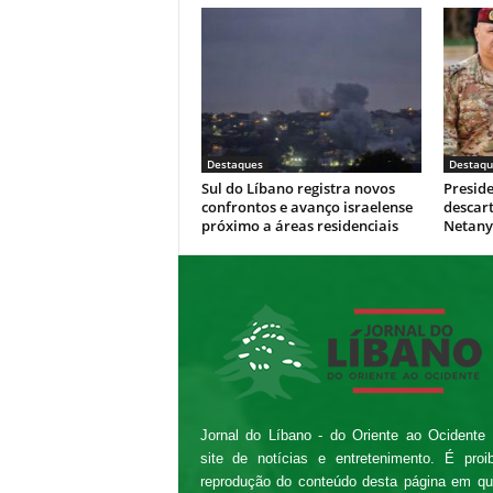
Destaques
Destaqu
Sul do Líbano registra novos
Presid
confrontos e avanço israelense
descar
próximo a áreas residenciais
Netan
Jornal do Líbano - do Oriente ao Ocidente
site de notícias e entretenimento. É proi
reprodução do conteúdo desta página em qu