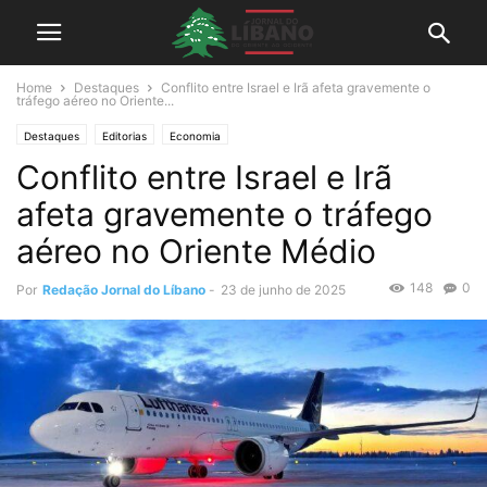
Home
Destaques
Conflito entre Israel e Irã afeta gravemente o
tráfego aéreo no Oriente...
Destaques
Editorias
Economia
Conflito entre Israel e Irã
afeta gravemente o tráfego
aéreo no Oriente Médio
148
0
Por
Redação Jornal do Líbano
-
23 de junho de 2025