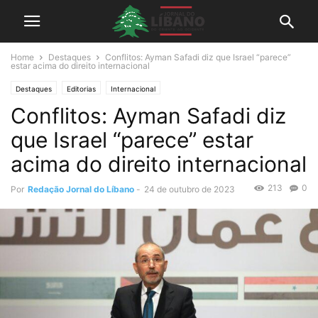
Home
Destaques
Conflitos: Ayman Safadi diz que Israel “parece”
estar acima do direito internacional
Destaques
Editorias
Internacional
Conflitos: Ayman Safadi diz
que Israel “parece” estar
acima do direito internacional
213
0
Por
Redação Jornal do Líbano
-
24 de outubro de 2023