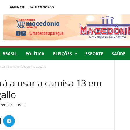
ANUNCIE
FALE CONOSCO
BRASIL
POLÍTICA
ELEIÇÕES
ESPORTE
SAÚDE
amisa 13 em homenagem a Zagallo
rá a usar a camisa 13 em
allo
562
0