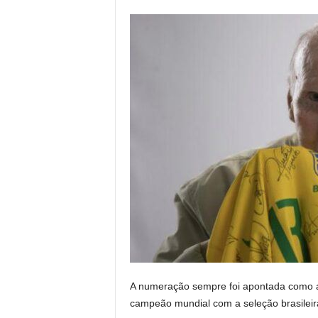
e
n
t
e
a
o
O
c
i
d
e
n
t
e
A numeração sempre foi apontada como a 
campeão mundial com a seleção brasileir