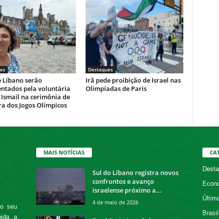
es
Destaques
e Líbano serão
Irã pede proibição de Israel nas
entados pela voluntária
Olimpíadas de Paris
Ismail na cerimônia de
a dos Jogos Olímpicos
MAIS NOTÍCIAS
CA
Desta
Sul do Líbano registra novos
confrontos e avanço
Econ
israelense próximo a...
Últim
4 de maio de 2026
 o seu
Brasil
bida a