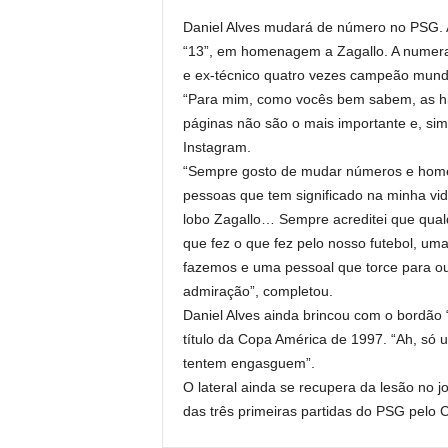
Daniel Alves mudará de número no PSG. A
“13”, em homenagem a Zagallo. A numera
e ex-técnico quatro vezes campeão mundia
“Para mim, como vocês bem sabem, as his
páginas não são o mais importante e, sim,
Instagram.
“Sempre gosto de mudar números e home
pessoas que tem significado na minha vid
lobo Zagallo… Sempre acreditei que qua
que fez o que fez pelo nosso futebol, uma
fazemos e uma pessoal que torce para o
admiração”, completou.
Daniel Alves ainda brincou com o bordão “
título da Copa América de 1997. “Ah, só 
tentem engasguem”.
O lateral ainda se recupera da lesão no j
das três primeiras partidas do PSG pelo