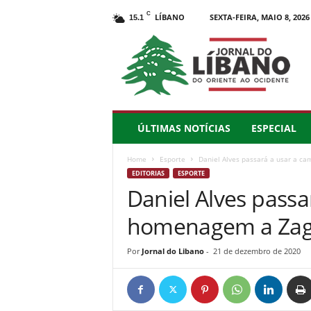
C
LÍBANO
SEXTA-FEIRA, MAIO 8, 2026
15.1
J
o
r
n
a
l
d
ÚLTIMAS NOTÍCIAS
ESPECIAL
o
L
Home
Esporte
Daniel Alves passará a usar a c
í
EDITORIAS
ESPORTE
b
Daniel Alves passa
a
n
homenagem a Zag
o
–
d
Por
Jornal do Libano
-
21 de dezembro de 2020
o
O
r
i