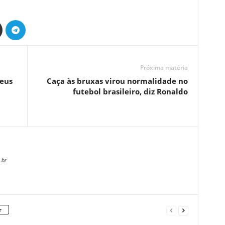
Próxima matéria
seus
Caça às bruxas virou normalidade no
futebol brasileiro, diz Ronaldo
.br
r