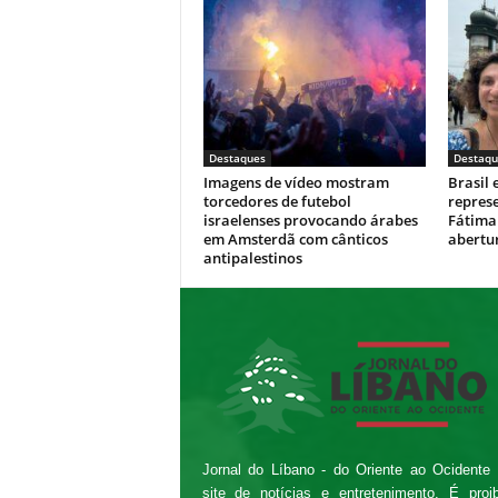
Destaques
Destaqu
Imagens de vídeo mostram
Brasil 
torcedores de futebol
repres
israelenses provocando árabes
Fátima 
em Amsterdã com cânticos
abertur
antipalestinos
Jornal do Líbano - do Oriente ao Ocidente
site de notícias e entretenimento. É proi