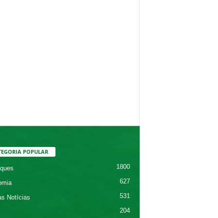
TEGORIA POPULAR
1800
ques
627
omia
531
as Notícias
204