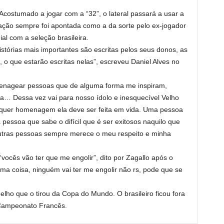
costumado a jogar com a “32”, o lateral passará a usar a
ção sempre foi apontada como a da sorte pelo ex-jogador
l com a seleção brasileira.
tórias mais importantes são escritas pelos seus donos, as
 o que estarão escritas nelas”, escreveu Daniel Alves no
nagear pessoas que de alguma forma me inspiram,
a… Dessa vez vai para nosso ídolo e inesquecível Velho
lquer homenagem ela deve ser feita em vida. Uma pessoa
 pessoa que sabe o difícil que é ser exitosos naquilo que
utras pessoas sempre merece o meu respeito e minha
vocês vão ter que me engolir”, dito por Zagallo após o
uma coisa, ninguém vai ter me engolir não rs, pode que se
oelho que o tirou da Copa do Mundo. O brasileiro ficou fora
 Campeonato Francês.