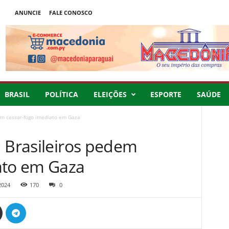
ANUNCIE
FALE CONOSCO
BRASIL
POLÍTICA
ELEIÇÕES
ESPORTE
SAÚDE
em cessar-fogo imediato em Gaza
: Brasileiros pedem
ato em Gaza
2024
170
0