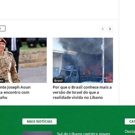
r
es
Brasil
ente Joseph Aoun
Por que o Brasil conhece mais a
ta encontro com
versão de Israel do que a
yahu
realidade vivida no Líbano
MAIS NOTÍCIAS
CA
Desta
Sul do Líbano registra novos