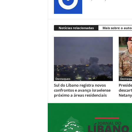
Notícias relacionadas
Mais sobre o auto
Destaques
Destaqu
Sul do Líbano registra novos
Presid
confrontos e avanço israelense
descar
próximo a áreas residenciais
Netan