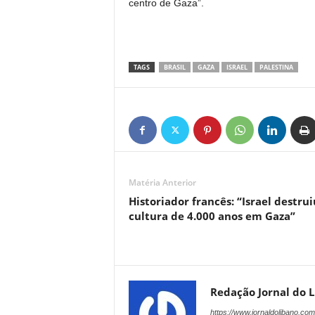
centro de Gaza”.
TAGS
BRASIL
GAZA
ISRAEL
PALESTINA
Matéria Anterior
Historiador francês: “Israel destrui
cultura de 4.000 anos em Gaza”
Redação Jornal do 
https://www.jornaldolibano.com