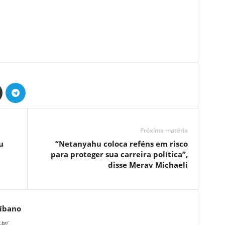
Próxima matéria
u
“Netanyahu coloca reféns em risco
para proteger sua carreira política”,
disse Merav Michaeli
Líbano
.br/