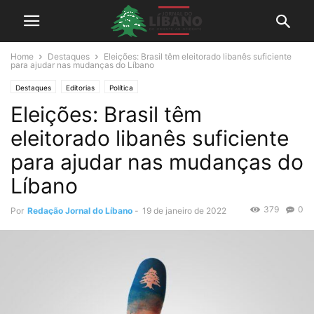
Home
Destaques
Eleições: Brasil têm eleitorado libanês suficiente
para ajudar nas mudanças do Líbano
Destaques
Editorias
Política
Eleições: Brasil têm
eleitorado libanês suficiente
para ajudar nas mudanças do
Líbano
379
0
Por
Redação Jornal do Líbano
-
19 de janeiro de 2022