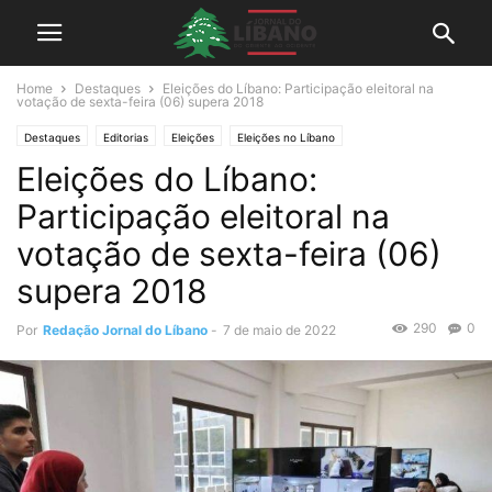
Home
Destaques
Eleições do Líbano: Participação eleitoral na
votação de sexta-feira (06) supera 2018
Destaques
Editorias
Eleições
Eleições no Líbano
Eleições do Líbano:
Participação eleitoral na
votação de sexta-feira (06)
supera 2018
290
0
Por
Redação Jornal do Líbano
-
7 de maio de 2022