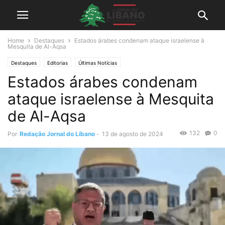
Home
Destaques
Estados árabes condenam ataque israelense à
Mesquita de Al-Aqsa
Destaques
Editorias
Últimas Notícias
Estados árabes condenam
ataque israelense à Mesquita
de Al-Aqsa
132
0
Por
Redação Jornal do Líbano
-
13 de agosto de 2024