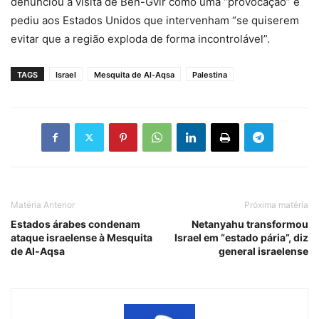
denunciou a visita de Ben-Gvir como uma “provocação” e
pediu aos Estados Unidos que intervenham “se quiserem
evitar que a região exploda de forma incontrolável”.
TAGS
Israel
Mesquita de Al-Aqsa
Palestina
Matéria Anterior
Próxima matéria
Estados árabes condenam
Netanyahu transformou
ataque israelense à Mesquita
Israel em “estado pária”, diz
de Al-Aqsa
general israelense