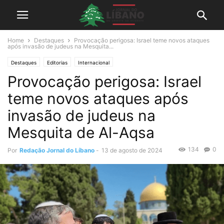
Home
Destaques
Provocação perigosa: Israel teme novos ataques
após invasão de judeus na Mesquita...
Destaques
Editorias
Internacional
Provocação perigosa: Israel
teme novos ataques após
invasão de judeus na
Mesquita de Al-Aqsa
134
0
Por
Redação Jornal do Líbano
-
13 de agosto de 2024