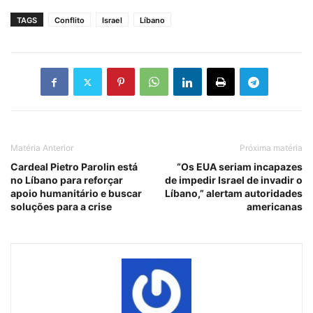
TAGS
Conflito
Israel
Líbano
Matéria Anterior
Próxima matéria
Cardeal Pietro Parolin está
“Os EUA seriam incapazes
no Líbano para reforçar
de impedir Israel de invadir o
apoio humanitário e buscar
Líbano,” alertam autoridades
soluções para a crise
americanas