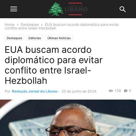
Home
Destaques
EUA buscam acordo diplomático para evitar
conflito entre Israel-Hezbollah
Destaques
Editorias
Últimas Notícias
EUA buscam acordo
diplomático para evitar
conflito entre Israel-
Hezbollah
138
0
Por
Redação Jornal do Líbano
-
25 de junho de 2024