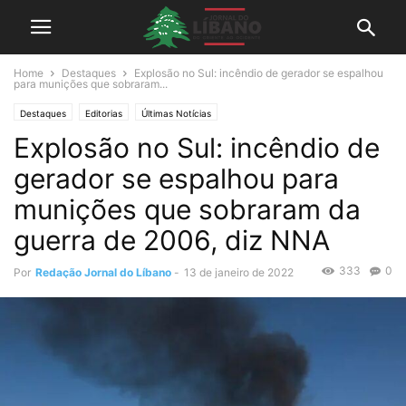
Home
Destaques
Explosão no Sul: incêndio de gerador se espalhou
para munições que sobraram...
Destaques
Editorias
Últimas Notícias
Explosão no Sul: incêndio de
gerador se espalhou para
munições que sobraram da
guerra de 2006, diz NNA
333
0
Por
Redação Jornal do Líbano
-
13 de janeiro de 2022