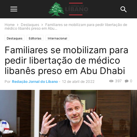
Home
Destaques
Familiares se mobilizam para pedir libertação de
médico libanês preso em Abu...
Destaques
Editorias
Internacional
Familiares se mobilizam para
pedir libertação de médico
libanês preso em Abu Dhabi
397
0
Por
Redação Jornal do Líbano
-
12 de abril de 2022