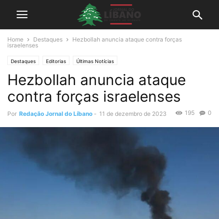
Home
Destaques
Hezbollah anuncia ataque contra forças
israelenses
Destaques
Editorias
Últimas Notícias
Hezbollah anuncia ataque
contra forças israelenses
195
0
Por
Redação Jornal do Líbano
-
11 de dezembro de 2023