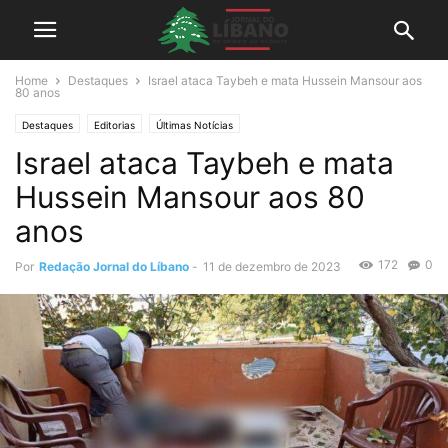
Home
Destaques
Israel ataca Taybeh e mata Hussein Mansour aos
80 anos
Destaques
Editorias
Últimas Notícias
Israel ataca Taybeh e mata
Hussein Mansour aos 80
anos
172
0
Por
Redação Jornal do Líbano
-
11 de dezembro de 2023