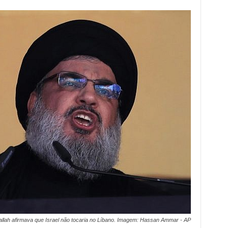
llah afirmava que Israel não tocaria no Líbano. Imagem: Hassan Ammar - AP