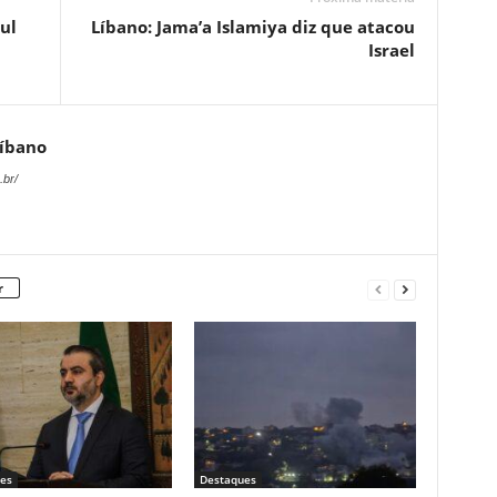
ul
Líbano: Jama’a Islamiya diz que atacou
Israel
Líbano
.br/
r
es
Destaques