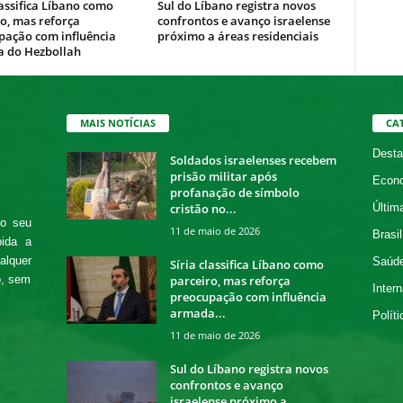
lassifica Líbano como
Sul do Líbano registra novos
o, mas reforça
confrontos e avanço israelense
pação com influência
próximo a áreas residenciais
 do Hezbollah
MAIS NOTÍCIAS
CA
Desta
Soldados israelenses recebem
prisão militar após
Econ
profanação de símbolo
cristão no...
Últim
 o seu
11 de maio de 2026
Brasil
bida a
alquer
Saúd
Síria classifica Líbano como
parceiro, mas reforça
o, sem
Intern
preocupação com influência
armada...
Políti
11 de maio de 2026
Sul do Líbano registra novos
confrontos e avanço
israelense próximo a...