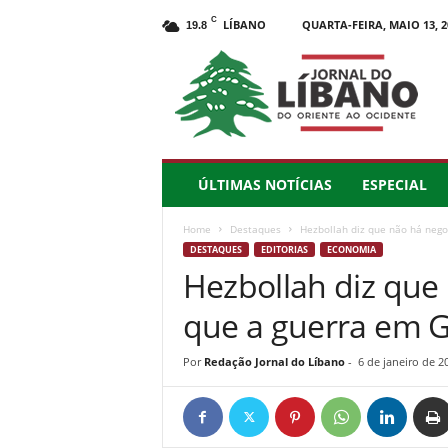
C
LÍBANO
QUARTA-FEIRA, MAIO 13, 2
19.8
J
o
r
n
a
l
d
ÚLTIMAS NOTÍCIAS
ESPECIAL
o
L
Home
Destaques
Hezbollah diz que não há nego
í
DESTAQUES
EDITORIAS
ECONOMIA
b
Hezbollah diz que
a
n
que a guerra em 
o
–
d
Por
Redação Jornal do Líbano
-
6 de janeiro de 2
o
O
r
i