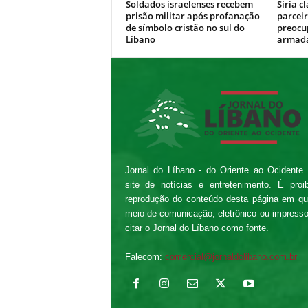
Soldados israelenses recebem
Síria c
prisão militar após profanação
parceir
de símbolo cristão no sul do
preocu
Líbano
armada
Jornal do Líbano - do Oriente ao Ocidente
site de notícias e entretenimento. É proi
reprodução do conteúdo desta página em qu
meio de comunicação, eletrônico ou impress
citar o Jornal do Líbano como fonte.
Falecom:
comercial@jornaldolibano.com.br