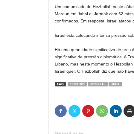
Um comunicado do Hezbollah neste sábado
Maroun em Jabal al-Jarmak com 62 mísseis
confirmados. Em resposta, Israel atacou o
Israel está colocando intensa pressão so
Há uma quantidade significativa de press
significativa de pressão diplomática. A Fr
Líbano, mas neste momento o Hezbollah n
Israel quer. O Hezbollah diz que não ha
TAGS
CONFLITOS
HEZBOLLAH
ISRAEL
Matéria Anterior