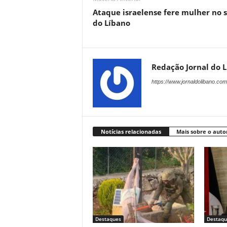
Ataque israelense fere mulher no s
do Líbano
Redação Jornal do 
https://www.jornaldolibano.com
Notícias relacionadas
Mais sobre o auto
Destaques
Destaqu