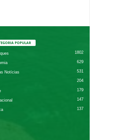
TEGORIA POPULAR
1802
ques
629
omia
531
as Notícias
204
179
e
147
acional
137
ca