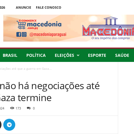
026
ANUNCIE
FALE CONOSCO
BRASIL
POLÍTICA
ELEIÇÕES
ESPORTE
SAÚDE
ciações até que a guerra em Gaza...
 não há negociações até
Gaza termine
024
173
0