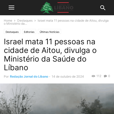
Home
Destaques
Israel mata 11 pessoas na cidade de Aitou, divulga
o Ministério da...
Destaques
Editorias
Últimas Notícias
Israel mata 11 pessoas na
cidade de Aitou, divulga o
Ministério da Saúde do
Líbano
112
0
Por
Redação Jornal do Líbano
-
14 de outubro de 2024